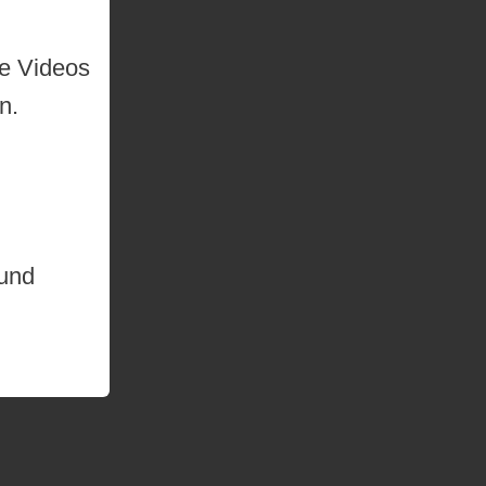
de Videos
n.
 und