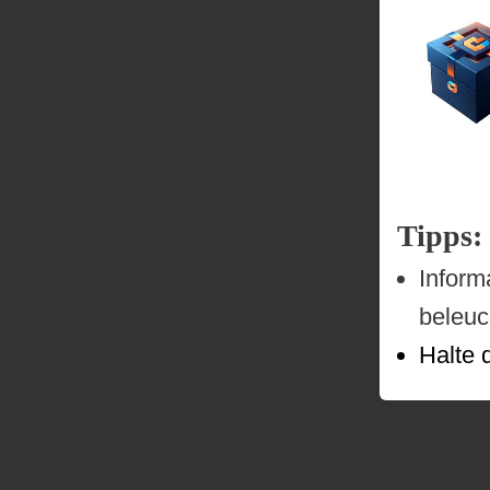
Tipps:
Inform
beleuc
Halte 