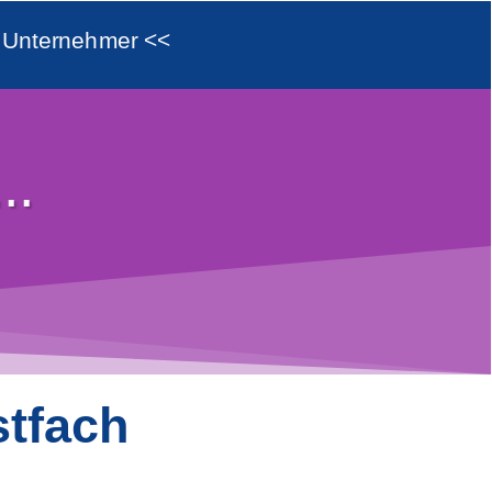
d Unternehmer <<
..
stfach