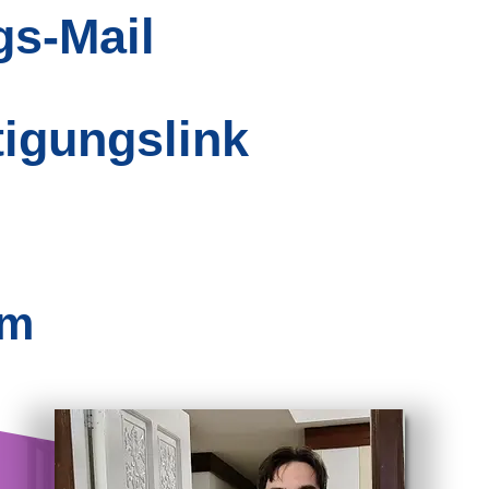
gs-Mail
tigungslink
am