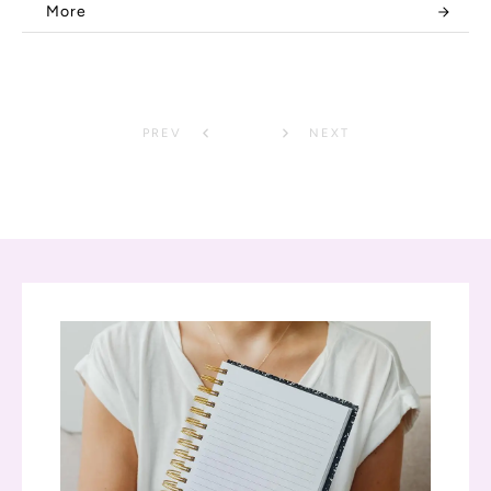
More
PREV
1
NEXT